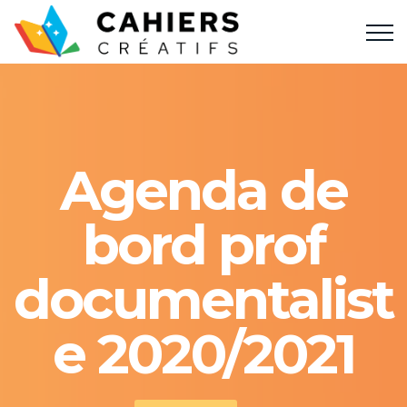
Agenda de
bord prof
documentalist
e 2020/2021