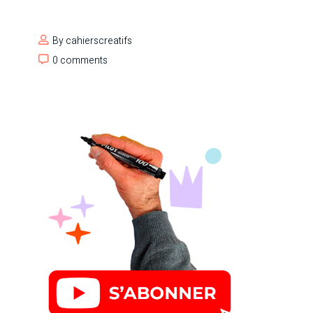
By
cahierscreatifs
0 comments
0 comments