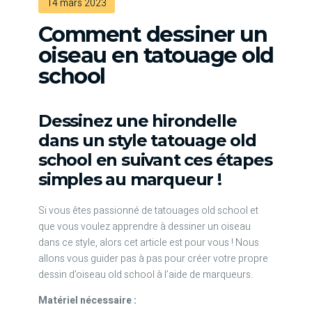
14 mars 2023
Comment dessiner un
oiseau en tatouage old
school
Dessinez une hirondelle
dans un style tatouage old
school en suivant ces étapes
simples au marqueur !
Si vous êtes passionné de tatouages old school et
que vous voulez apprendre à dessiner un oiseau
dans ce style, alors cet article est pour vous ! Nous
allons vous guider pas à pas pour créer votre propre
dessin d’oiseau old school à l’aide de marqueurs.
Matériel nécessaire :