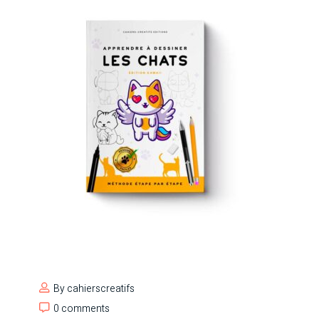
By
cahierscreatifs
0 comments
0 comments