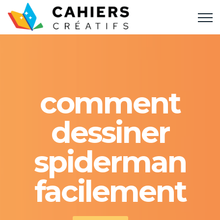
comment
dessiner
spiderman
facilement