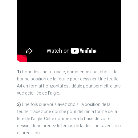
1)
Pour dessiner un aigle, commencez par choisir la
bonne position de la feuille pour dessiner. Une feuille
A4 en format horizontal est idéale pour permettre une
vue détaillée de l’aigle.
2)
Une fois que vous avez choisi la position de la
feuille, tracez une courbe pour définir la forme de la
tête de l’aigle. Cette courbe sera la base de votre
dessin, donc prenez le temps de la dessiner avec soin
et précision.