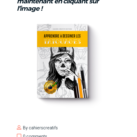
maintenant en cliquant sur
l’image !
By
cahierscreatifs
0 comments
0 comments