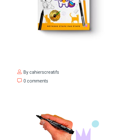
By
cahierscreatifs
0 comments
0 comments