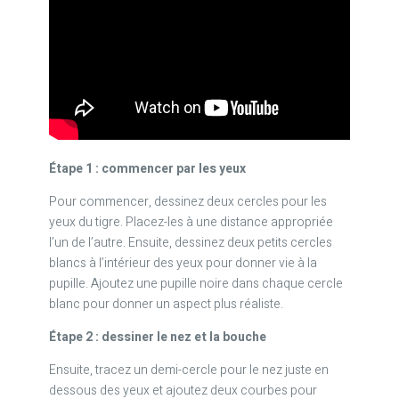
Étape 1 : commencer par les yeux
Pour commencer, dessinez deux cercles pour les
yeux du tigre. Placez-les à une distance appropriée
l’un de l’autre. Ensuite, dessinez deux petits cercles
blancs à l’intérieur des yeux pour donner vie à la
pupille. Ajoutez une pupille noire dans chaque cercle
blanc pour donner un aspect plus réaliste.
Étape 2 : dessiner le nez et la bouche
Ensuite, tracez un demi-cercle pour le nez juste en
dessous des yeux et ajoutez deux courbes pour