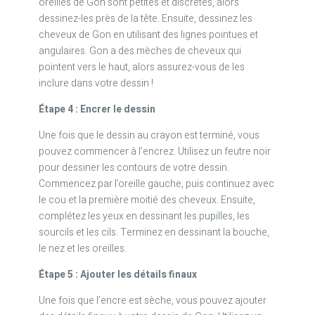
oreilles de Gon sont petites et discrètes, alors
dessinez-les près de la tête. Ensuite, dessinez les
cheveux de Gon en utilisant des lignes pointues et
angulaires. Gon a des mèches de cheveux qui
pointent vers le haut, alors assurez-vous de les
inclure dans votre dessin !
Étape 4 : Encrer le dessin
Une fois que le dessin au crayon est terminé, vous
pouvez commencer à l’encrez. Utilisez un feutre noir
pour dessiner les contours de votre dessin.
Commencez par l’oreille gauche, puis continuez avec
le cou et la première moitié des cheveux. Ensuite,
complétez les yeux en dessinant les pupilles, les
sourcils et les cils. Terminez en dessinant la bouche,
le nez et les oreilles.
Étape 5 : Ajouter les détails finaux
Une fois que l’encre est sèche, vous pouvez ajouter