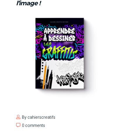
l’image !
By
cahierscreatifs
0 comments
0 comments