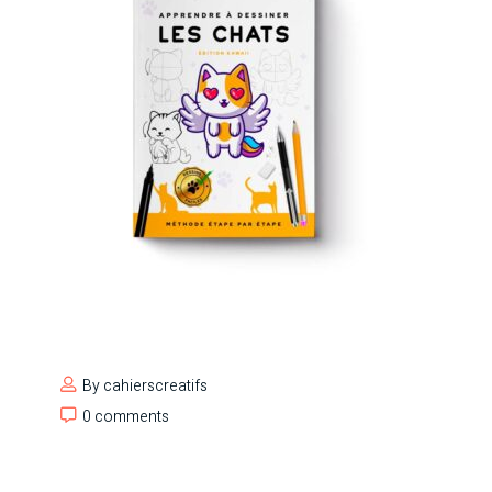
By
cahierscreatifs
0 comments
0 comments