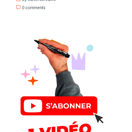
0 comments
0 comments