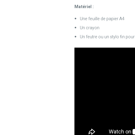
Matériel :
Une feuille de papier A4
Un crayon
Un feutre ou un stylo fin pou