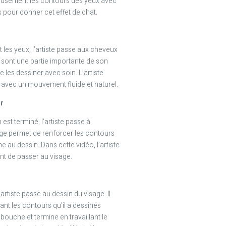
gneusement les contours des yeux avec
s pour donner cet effet de chat.
 les yeux, l’artiste passe aux cheveux
 sont une partie importante de son
e les dessiner avec soin. L’artiste
avec un mouvement fluide et naturel.
ir
est terminé, l’artiste passe à
rage permet de renforcer les contours
au dessin. Dans cette vidéo, l’artiste
t de passer au visage.
artiste passe au dessin du visage. Il
nt les contours qu’il a dessinés
 bouche et termine en travaillant le