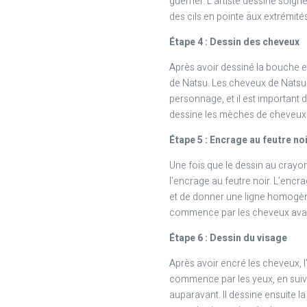
guerrier. L’artiste dessine soi
des cils en pointe aux extrémité
Étape 4 : Dessin des cheveux
Après avoir dessiné la bouche et
de Natsu. Les cheveux de Natsu
personnage, et il est important d
dessine les mèches de cheveux 
Étape 5 : Encrage au feutre no
Une fois que le dessin au crayon 
l’encrage au feutre noir. L’enc
et de donner une ligne homogène 
commence par les cheveux avan
Étape 6 : Dessin du visage
Après avoir encré les cheveux, l’
commence par les yeux, en suiva
auparavant. Il dessine ensuite la