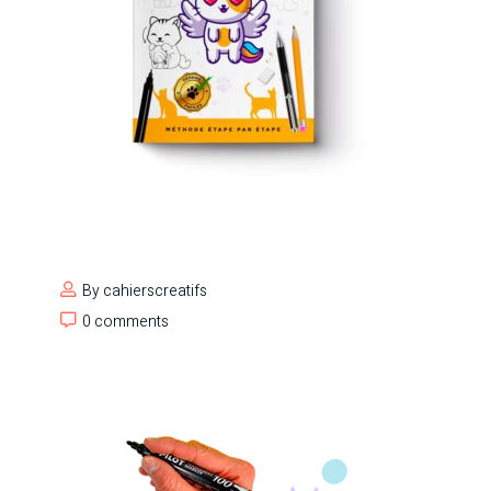
By
cahierscreatifs
0 comments
0 comments