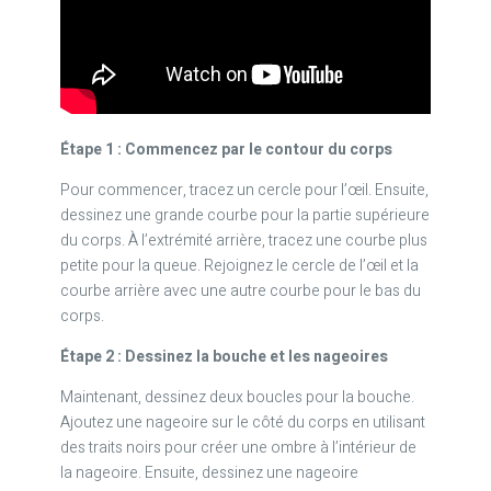
Étape 1 : Commencez par le contour du corps
Pour commencer, tracez un cercle pour l’œil. Ensuite,
dessinez une grande courbe pour la partie supérieure
du corps. À l’extrémité arrière, tracez une courbe plus
petite pour la queue. Rejoignez le cercle de l’œil et la
courbe arrière avec une autre courbe pour le bas du
corps.
Étape 2 : Dessinez la bouche et les nageoires
Maintenant, dessinez deux boucles pour la bouche.
Ajoutez une nageoire sur le côté du corps en utilisant
des traits noirs pour créer une ombre à l’intérieur de
la nageoire. Ensuite, dessinez une nageoire